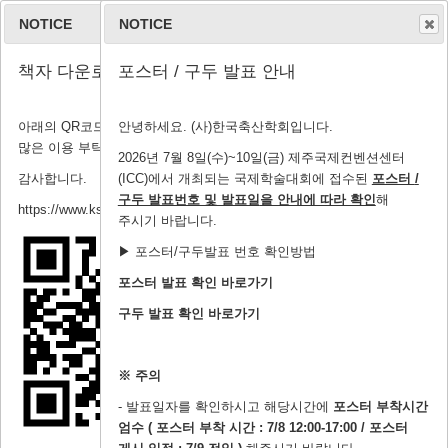
NOTICE
NOTICE
책자 다운로드 안내
포스터 / 구두 발표 안내
아래의 QR코드 및 링크에서 책자, 세션, 초록 등 다운로드가 가능하니
안녕하세요. (사)한국축산학회입니다.
뉴스 및 공지
많은 이용 부탁드립니다.
2026년 7월 8일(수)~10일(금) 제주국제컨벤션센터
감사합니다.
(ICC)에서 개최되는 국제학술대회에 접수된
포스터
/
구두 발표번호 및 발표일
을 안내에 따라 확인
해
https://www.ksastmeeting.org/submission/download_pdf
주시기 바랍니다.
▶ 포스터/구두발표 번호 확인방법
News & Notice
포스터 발표 확인 바로가기
구두 발표 확인 바로가기
No
Title
Writer
Date
Views
16
포스터 / 구두 발표 안내
관리자
2026-06-
403
※ 주의
17
- 발표일자를 확인하시고 해당시간에
포스터 부착시간
엄수 ( 포스터 부착 시간 : 7/8 12:00-17:00 / 포스터
15
2026년도 (사)
관리자
2026-05-
846