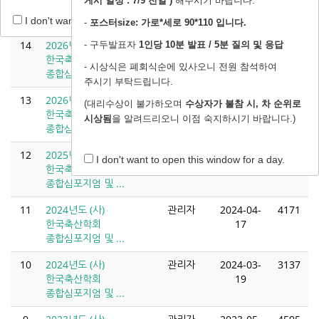
게시 일정 : 7/9 전일 )
해주시기 바랍니다.
한국축산학회 국제
14
연합심포지...
I don't want to open this window for a day.
-
포스터size: 가로*세로 90*110 입니다.
14
2026년도 (사)
관리자
2026-04-
880
- 구두발표자
1인당 10분 발표 / 5분 질의 및 응답
한국축산학회
16
- 시상식은 폐회식순에 있사오니 전원 참석하여
종합심포지엄 및 ...
주시기 부탁드립니다.
13
2026년도 (사)
관리자
2026-03-
2390
(대리수상이 불가하오며
수상자가 불참 시, 차 순위로
한국축산학회
26
시상됨
을 알려드리오니 이점 숙지하시기 바랍니다.)
종합심포지엄 및...
12
2025년도 (사)
관리자
2025-03-
2575
I don't want to open this window for a day.
한국축산학회
18
종합심포지엄 및 ...
11
2024년도 (사)
관리자
2024-04-
4171
한국축산학회
17
종합심포지엄 및 ...
10
2024년도 (사)
관리자
2024-03-
3137
한국축산학회
19
종합심포지엄 및 ...