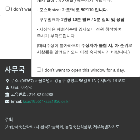
게시 일정 : 7/9 전일 )
해주시기 바랍니다.
곧 업데이트 될 예정입니다.
I don't want to open this window for a day.
-
포스터size: 가로*세로 90*110 입니다.
- 구두발표자
1인당 10분 발표 / 5분 질의 및 응답
- 시상식은 폐회식순에 있사오니 전원 참석하여
주시기 부탁드립니다.
(대리수상이 불가하오며
수상자가 불참 시, 차 순위로
시상됨
을 알려드리오니 이점 숙지하시기 바랍니다.)
사무국
I don't want to open this window for a day.
주소: (06367) 서울특별시 강남구 광평로 56길 8-13 수서타워 1618호
대표 : 이상석
고유번호 : 214-82-05288
Email:
ksas1956@ksas1956.or.kr
주최
(사)한국축산학회 (사)한국가금학회, 농림축산식품부, 제주특별자치도