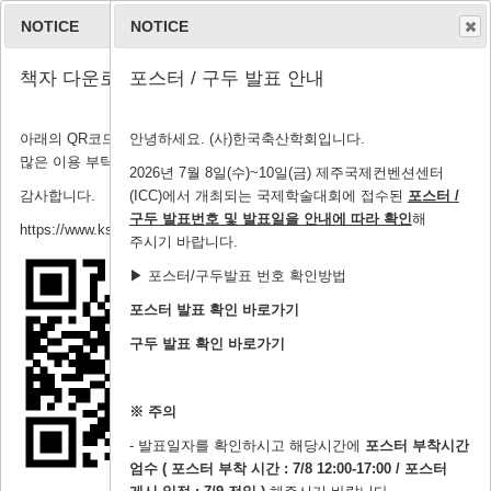
NOTICE
NOTICE
책자 다운로드 안내
포스터 / 구두 발표 안내
아래의 QR코드 및 링크에서 책자, 세션, 초록 등 다운로드가 가능하니
안녕하세요. (사)한국축산학회입니다.
숙소 정보
많은 이용 부탁드립니다.
2026년 7월 8일(수)~10일(금) 제주국제컨벤션센터
감사합니다.
(ICC)에서 개최되는 국제학술대회에 접수된
포스터
/
구두 발표번호 및 발표일
을 안내에 따라 확인
해
https://www.ksastmeeting.org/submission/download_pdf
주시기 바랍니다.
▶ 포스터/구두발표 번호 확인방법
숙소 정보
포스터 발표 확인 바로가기
구두 발표 확인 바로가기
제주부영호텔&리조트
※ 주의
- 발표일자를 확인하시고 해당시간에
포스터 부착시간
엄수 ( 포스터 부착 시간 : 7/8 12:00-17:00 / 포스터